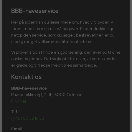
BBB-haveservice
Her på siden kan du læse mere om, hvad vi tilbyder. Vi
tager imod store som små opgaver. Finder du ikke lige
netop den service, som du søger, beskrevet her, er du
stadig meget velkommen til at kontakte os.
Vi prøver altid at finde en god løsning, der lever op til dine
ønsker og behov. Det vigtigste for os er, at vores kunder
er glade og tilfredse med vores samarbejde.
Kontakt os
BBB-haveservice
Paaskeløkkevej 1, 2. th, 5000 Odense
Find vej
Tlf.:
(+45) 50 33 15 38
Email: