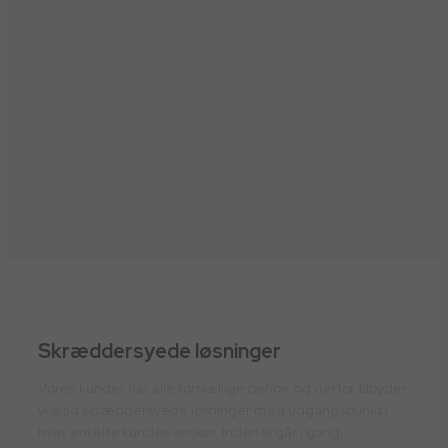
Læs mere her
Skræddersyede løsninger
Vores kunder har alle forskellige behov, og derfor tilbyder
vi altid skræddersyede løsninger med udgangspunkt i
hver enkelte kundes ønsker. Inden vi går i gang,