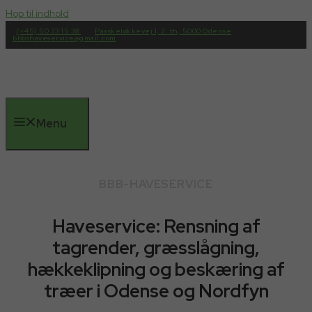
Hop til indhold
(+45) 50 33 15 38
Paaskeløkkevej 1, 2. th, 5000 Odense
bbbshaveservice@gmail.com
Menu
BBB-HAVESERVICE
Haveservice: Rensning af
tagrender, græsslågning,
hækkeklipning og beskæring af
træer i Odense og Nordfyn