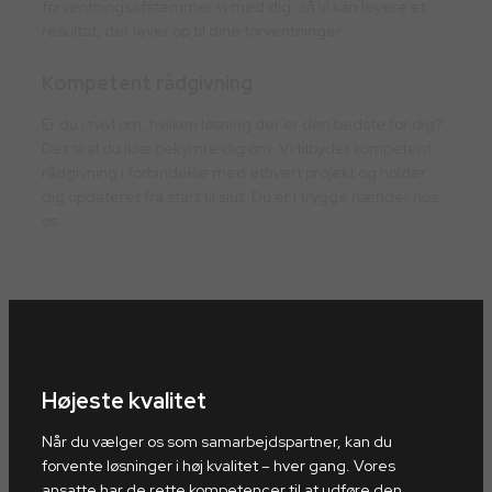
forventningsafstemmer vi med dig, så vi kan levere et
resultat, der lever op til dine forventninger.
Kompetent rådgivning
Er du i tvivl om, hvilken løsning der er den bedste for dig?
Det skal du ikke bekymre dig om. Vi tilbyder kompetent
rådgivning i forbindelse med ethvert projekt og holder
dig opdateret fra start til slut. Du er i trygge hænder hos
os.
Højeste kvalitet
Når du vælger os som samarbejdspartner, kan du
forvente løsninger i høj kvalitet – hver gang. Vores
ansatte har de rette kompetencer til at udføre den