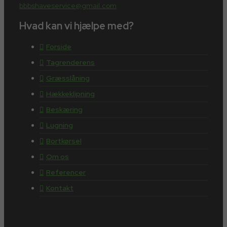
bbbshaveservice@gmail.com
Hvad kan vi hjælpe med?
Forside
Tagrenderens
Græsslåning
Hækkeklipning
Beskæring
Lugning
Bortkørsel
Om os
Referencer
Kontakt